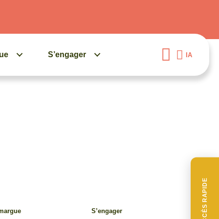
gue
S’engager
IA
ACCÈS RAPIDE
amargue
S’engager