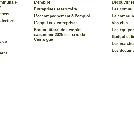
communale
L’emploi
Découvrir le
e
Entreprises et territoire
Les commu
chets
L’accompagnement à l’emploi
La commun
llective
L’appui aux entreprises
Vos élus
Forum littoral de l’emploi
Les équipe
saisonnier 2026 en Terre de
Budget et f
Camargue
s de
Les marché
Les documen
ment