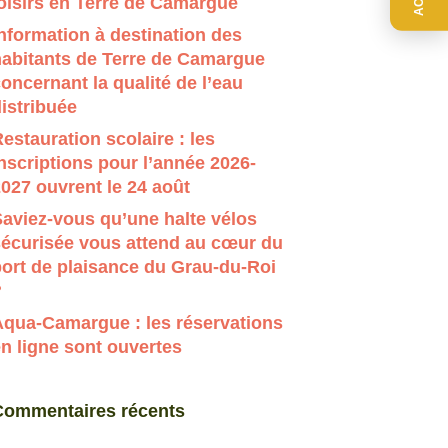
oisirs en Terre de Camargue
r évaluer entrer pour aller à la page désirée. Utilisateur
nformation à destination des
habitants de Terre de Camargue
oncernant la qualité de l’eau
istribuée
estauration scolaire : les
nscriptions pour l’année 2026-
027 ouvrent le 24 août
aviez-vous qu’une halte vélos
sécurisée vous attend au cœur du
ort de plaisance du Grau-du-Roi
?
Aqua-Camargue : les réservations
n ligne sont ouvertes
Commentaires récents