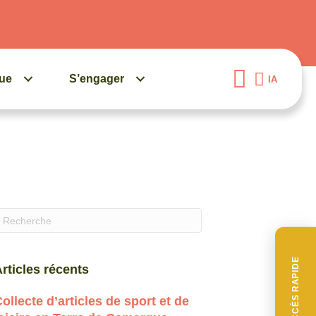
gue
S’engager
IA
uand les résultats de l'auto-complétion sont disponibles, 
ACCÈS RAPIDE
rticles récents
ollecte d’articles de sport et de