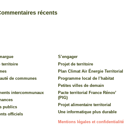
Commentaires récents
amargue
S’engager
 territoire
Projet de territoire
nes
Plan Climat Air Énergie Territorial
auté de communes
Programme local de l’habitat
Petites villes de demain
ments intercommunaux
Pacte territorial France Rénov’
(PIG)
inances
Projet alimentaire territorial
s publics
Une informatique plus durable
ts officiels
Mentions légales et confidentialité