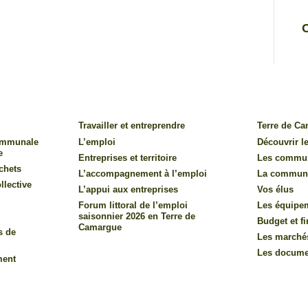
Travailler et entreprendre
Terre de C
communale
L’emploi
Découvrir le
e
Entreprises et territoire
Les commu
chets
L’accompagnement à l’emploi
La commun
llective
L’appui aux entreprises
Vos élus
Forum littoral de l’emploi
Les équipe
saisonnier 2026 en Terre de
Budget et f
Camargue
s de
Les marché
Les documen
ment