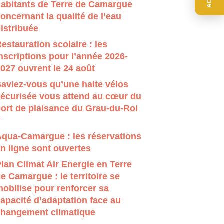
habitants de Terre de Camargue
r évaluer entrer pour aller à la page désirée. Utilisateur
oncernant la qualité de l’eau
istribuée
estauration scolaire : les
nscriptions pour l’année 2026-
027 ouvrent le 24 août
aviez-vous qu’une halte vélos
sécurisée vous attend au cœur du
ort de plaisance du Grau-du-Roi
?
Aqua-Camargue : les réservations
n ligne sont ouvertes
lan Climat Air Energie en Terre
e Camargue : le territoire se
obilise pour renforcer sa
apacité d’adaptation face au
changement climatique