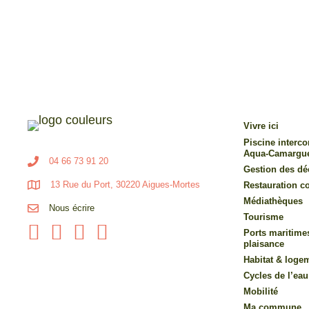
Vivre ici
Piscine inter
Aqua-Camargu
04 66 73 91 20
Gestion des dé
13 Rue du Port, 30220 Aigues-Mortes
Restauration co
Médiathèques
Nous écrire
Tourisme
Ports maritime
plaisance
Habitat & loge
Cycles de l’eau
Mobilité
Ma commune