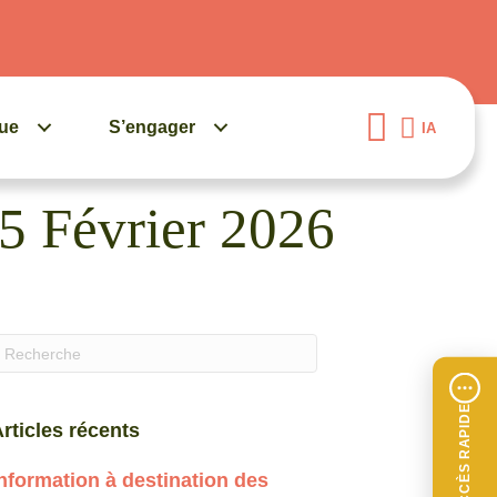
gue
S’engager
IA
5 Février 2026
uand les résultats de l'auto-complétion sont disponibles, 
ACCÈS RAPIDE
rticles récents
nformation à destination des