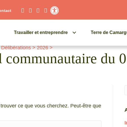
ontact
Contraste élevé
Travailler et entreprendre
Terre de Camar
>
Délibérations
>
2026
>
il communautaire du 0
Q
trouver ce que vous cherchez. Peut-être que
A
I