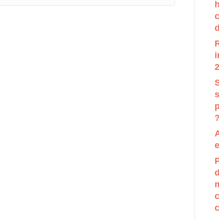
ion sont disponibles, utilisez les flèches haut et bas pou
c
d
R
i
2
S
p
e
P
d
m
c