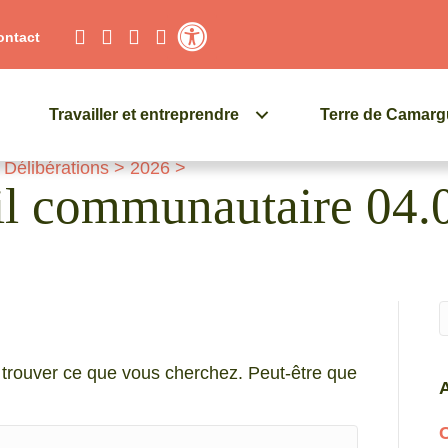
ontact
Contraste élevé
Travailler et entreprendre
Terre de Camar
>
Délibérations
>
2026
>
il communautaire 04.
Q
trouver ce que vous cherchez. Peut-être que
A
C