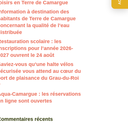
oisirs en Terre de Camargue
r évaluer entrer pour aller à la page désirée. Utilisateur
nformation à destination des
habitants de Terre de Camargue
oncernant la qualité de l’eau
istribuée
estauration scolaire : les
nscriptions pour l’année 2026-
027 ouvrent le 24 août
aviez-vous qu’une halte vélos
sécurisée vous attend au cœur du
ort de plaisance du Grau-du-Roi
?
Aqua-Camargue : les réservations
n ligne sont ouvertes
Commentaires récents