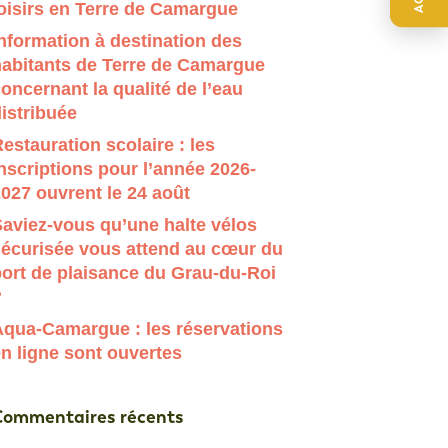
oisirs en Terre de Camargue
r évaluer entrer pour aller à la page désirée. Utilisateur
nformation à destination des
habitants de Terre de Camargue
oncernant la qualité de l’eau
istribuée
estauration scolaire : les
nscriptions pour l’année 2026-
027 ouvrent le 24 août
aviez-vous qu’une halte vélos
sécurisée vous attend au cœur du
ort de plaisance du Grau-du-Roi
?
Aqua-Camargue : les réservations
n ligne sont ouvertes
Commentaires récents