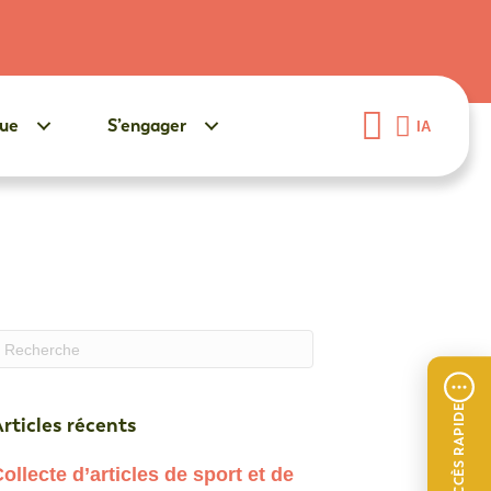
gue
S’engager
IA
uand les résultats de l'auto-complétion sont disponibles, 
ACCÈS RAPIDE
rticles récents
ollecte d’articles de sport et de