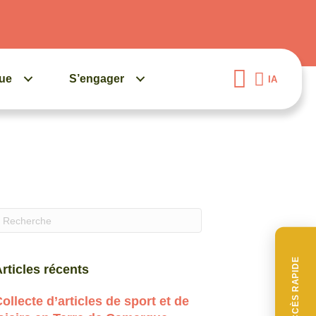
gue
S’engager
IA
uand les résultats de l'auto-complétion sont disponibles, 
ACCÈS RAPIDE
rticles récents
ollecte d’articles de sport et de