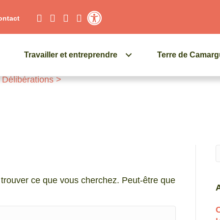
ontact
Contraste élevé
Travailler et entreprendre
Terre de Camar
>
Délibérations
>
Q
trouver ce que vous cherchez. Peut-être que
A
C