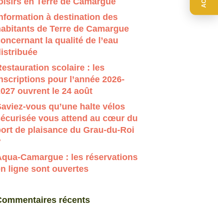
oisirs en Terre de Camargue
r évaluer entrer pour aller à la page désirée. Utilisateur
nformation à destination des
habitants de Terre de Camargue
oncernant la qualité de l’eau
istribuée
estauration scolaire : les
nscriptions pour l’année 2026-
027 ouvrent le 24 août
aviez-vous qu’une halte vélos
sécurisée vous attend au cœur du
ort de plaisance du Grau-du-Roi
?
Aqua-Camargue : les réservations
n ligne sont ouvertes
Commentaires récents