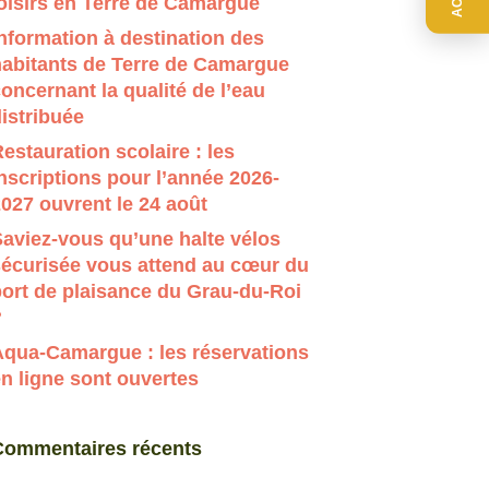
oisirs en Terre de Camargue
r évaluer entrer pour aller à la page désirée. Utilisateur
nformation à destination des
habitants de Terre de Camargue
oncernant la qualité de l’eau
istribuée
estauration scolaire : les
nscriptions pour l’année 2026-
027 ouvrent le 24 août
aviez-vous qu’une halte vélos
sécurisée vous attend au cœur du
ort de plaisance du Grau-du-Roi
?
Aqua-Camargue : les réservations
n ligne sont ouvertes
Commentaires récents