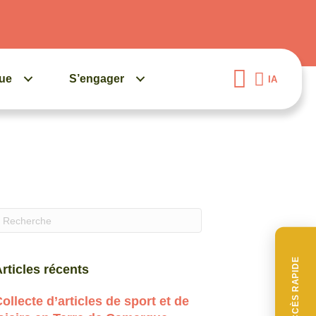
gue
S’engager
IA
uand les résultats de l'auto-complétion sont disponibles, 
ACCÈS RAPIDE
rticles récents
ollecte d’articles de sport et de