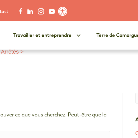
tact
Contraste élevé
Travailler et entreprendre
Terre de Camargu
>
Arrêtés
>
Q
ouver ce que vous cherchez. Peut-être que la
A
C