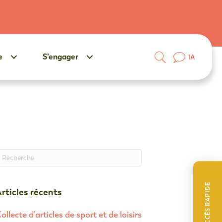
e
S’engager
IA
uand les résultats de l'auto-complétion sont disponibles, ut
ACCÈS RAPIDE
rticles récents
ollecte d’articles de sport et de loisirs