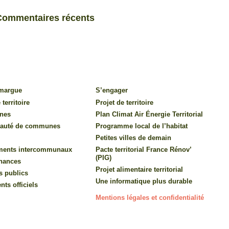
Commentaires récents
amargue
S’engager
 territoire
Projet de territoire
nes
Plan Climat Air Énergie Territorial
auté de communes
Programme local de l’habitat
Petites villes de demain
ments intercommunaux
Pacte territorial France Rénov’
(PIG)
inances
Projet alimentaire territorial
s publics
Une informatique plus durable
ts officiels
Mentions légales et confidentialité