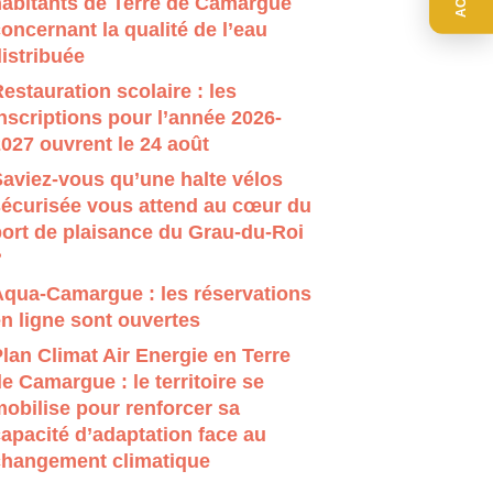
habitants de Terre de Camargue
r évaluer entrer pour aller à la page désirée. Utilisateur
oncernant la qualité de l’eau
istribuée
estauration scolaire : les
nscriptions pour l’année 2026-
027 ouvrent le 24 août
aviez-vous qu’une halte vélos
sécurisée vous attend au cœur du
ort de plaisance du Grau-du-Roi
?
Aqua-Camargue : les réservations
n ligne sont ouvertes
lan Climat Air Energie en Terre
e Camargue : le territoire se
obilise pour renforcer sa
apacité d’adaptation face au
changement climatique