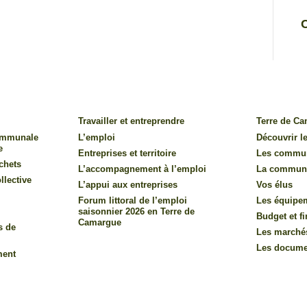
Travailler et entreprendre
Terre de C
communale
L’emploi
Découvrir le
e
Entreprises et territoire
Les commu
chets
L’accompagnement à l’emploi
La commun
llective
L’appui aux entreprises
Vos élus
Forum littoral de l’emploi
Les équipe
saisonnier 2026 en Terre de
Budget et f
Camargue
s de
Les marché
Les documen
ment