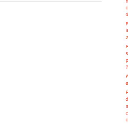
ion sont disponibles, utilisez les flèches haut et bas pou
c
d
R
i
2
S
p
e
P
d
m
c