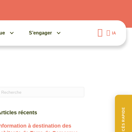
gue
S’engager
IA
uand les résultats de l'auto-complétion sont disponibles, 
ACCÈS RAPIDE
rticles récents
nformation à destination des