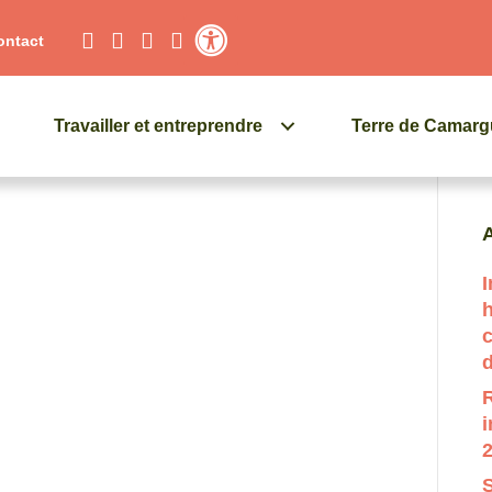
ontact
Contraste élevé
Travailler et entreprendre
Terre de Camar
Q
A
I
c
d
R
i
2
S