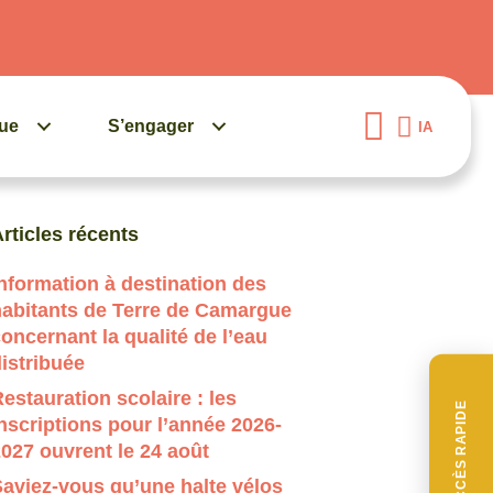
gue
S’engager
IA
uand les résultats de l'auto-complétion sont disponibles, 
rticles récents
nformation à destination des
habitants de Terre de Camargue
oncernant la qualité de l’eau
istribuée
estauration scolaire : les
ACCÈS RAPIDE
nscriptions pour l’année 2026-
027 ouvrent le 24 août
aviez-vous qu’une halte vélos