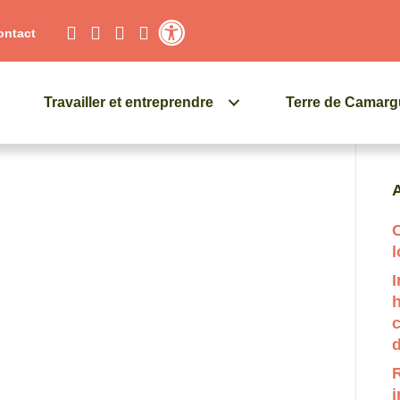
ontact
Contraste élevé
Travailler et entreprendre
Terre de Camar
Q
A
C
l
I
c
d
R
i