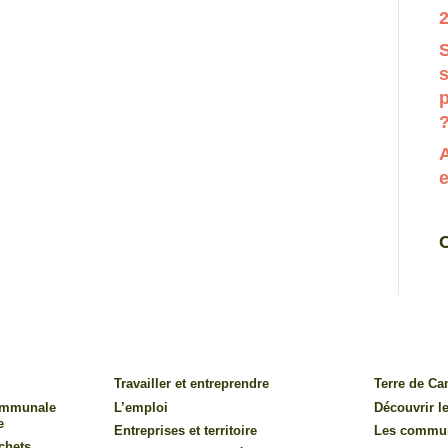
2
S
p
e
Travailler et entreprendre
Terre de C
communale
L’emploi
Découvrir le
e
Entreprises et territoire
Les commu
chets