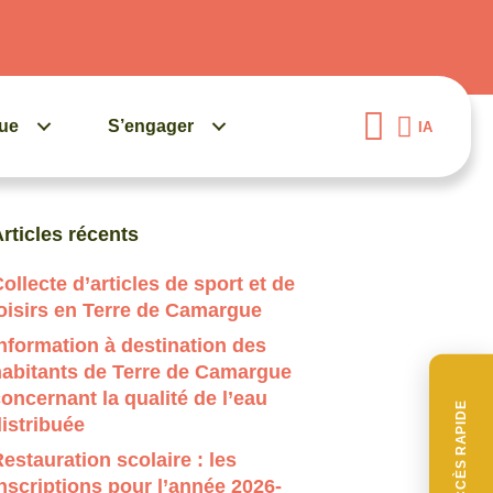
gue
S’engager
IA
uand les résultats de l'auto-complétion sont disponibles, 
rticles récents
ollecte d’articles de sport et de
oisirs en Terre de Camargue
nformation à destination des
habitants de Terre de Camargue
oncernant la qualité de l’eau
ACCÈS RAPIDE
istribuée
estauration scolaire : les
nscriptions pour l’année 2026-