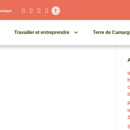
ontact
Contraste élevé
Travailler et entreprendre
Terre de Camar
Q
A
I
c
d
R
i
2
S