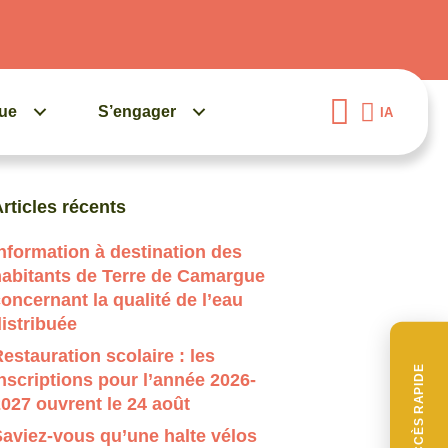
gue
S’engager
IA
uand les résultats de l'auto-complétion sont disponibles, 
rticles récents
nformation à destination des
habitants de Terre de Camargue
oncernant la qualité de l’eau
istribuée
estauration scolaire : les
ACCÈS RAPIDE
nscriptions pour l’année 2026-
027 ouvrent le 24 août
aviez-vous qu’une halte vélos