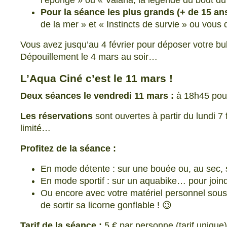
l’éponge » ou « Vaiana, la légende du bout d
Pour la séance les plus grands (+ de 15 ans
de la mer » et « Instincts de survie » ou vous
Vous avez jusqu’au 4 février pour déposer votre bul
Dépouillement le 4 mars au soir…
L’Aqua Ciné c’est le 11 mars !
Deux séances le vendredi 11 mars :
à 18h45 pour
Les réservations
sont ouvertes à partir du lundi 7 
limité…
Profitez de la séance :
En mode détente : sur une bouée ou, au sec, 
En mode sportif : sur un aquabike… pour joindre
Ou encore avec votre matériel personnel sous
de sortir sa licorne gonflable ! 😉
Tarif de la séance :
5 € par personne (tarif unique)