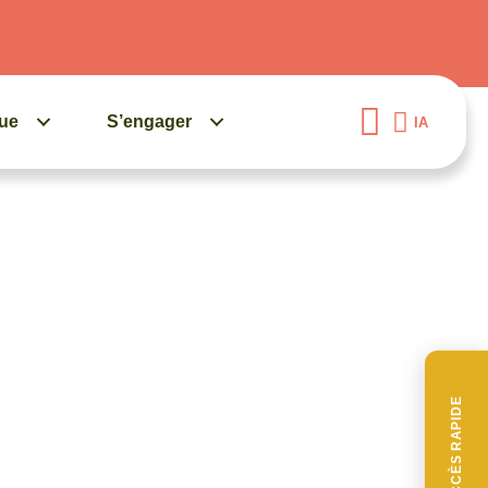
gue
S’engager
IA
ACCÈS RAPIDE