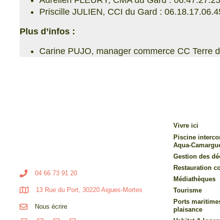
Aurélien FLEURY, CMA du Gard : 06.47.27.25
Priscille JULIEN, CCI du Gard : 06.18.17.06.4
Plus d’infos :
Carine PUJO, manager commerce CC Terre d
Vivre ici
Piscine inter
Aqua-Camargu
Gestion des dé
Restauration co
04 66 73 91 20
Médiathèques
13 Rue du Port, 30220 Aigues-Mortes
Tourisme
Ports maritime
Nous écrire
plaisance