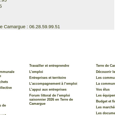
.95
5
e Camargue : 06.28.59.99.51
Travailler et entreprendre
Terre de C
communale
L’emploi
Découvrir le
e
Entreprises et territoire
Les commu
chets
L’accompagnement à l’emploi
La commun
llective
L’appui aux entreprises
Vos élus
Forum littoral de l’emploi
Les équipe
saisonnier 2026 en Terre de
Budget et f
Camargue
s de
Les marché
Les documen