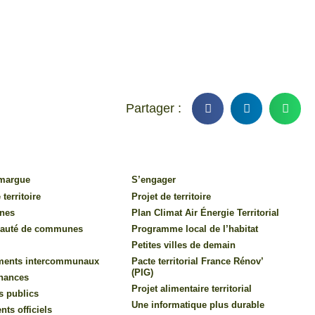
amargue
S’engager
 territoire
Projet de territoire
nes
Plan Climat Air Énergie Territorial
auté de communes
Programme local de l’habitat
Petites villes de demain
ments intercommunaux
Pacte territorial France Rénov’
(PIG)
inances
Projet alimentaire territorial
s publics
Une informatique plus durable
ts officiels