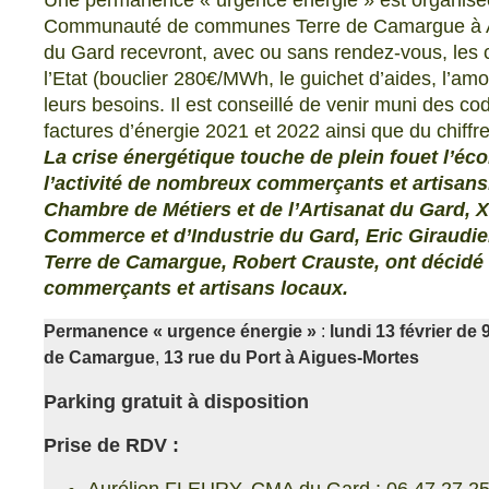
Une permanence « urgence énergie » est organisée 
Communauté de communes Terre de Camargue à Aig
du Gard recevront, avec ou sans rendez-vous, les ch
l’Etat (bouclier 280€/MWh, le guichet d’aides, l’am
leurs besoins. Il est conseillé de venir muni des c
factures d’énergie 2021 et 2022 ainsi que du chiffr
La crise énergétique touche de plein fouet l’éco
l’activité de nombreux commerçants et artisans.
Chambre de Métiers et de l’Artisanat du Gard, X
Commerce et d’Industrie du Gard, Eric Giraudi
Terre de Camargue, Robert Crauste, ont décidé
commerçants et artisans locaux.
Permanence « urgence énergie »
:
lundi 13 février de 
de Camargue
,
13 rue du Port à Aigues-Mortes
Parking gratuit à disposition
Prise de RDV :