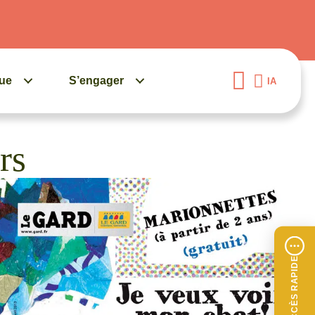
gue
S’engager
IA
rs
ACCÈS RAPIDE