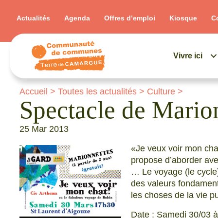
Actualités
Agenda
Offres d’emploi
Kiosque
C
Vivre ici
Accueil
>
Toutes les actualités
>
Culture
>
Spectacle de Mario
25 Mar 2013
«Je veux voir mon cha
propose d’aborder avec
… Le voyage (le cycle
des valeurs fondament
les choses de la vie pu
Date : Samedi 30/03 