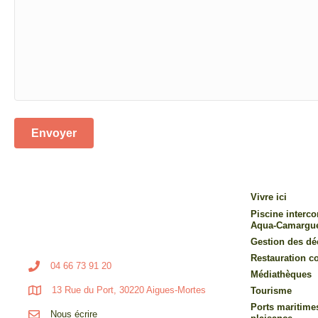
Vivre ici
Piscine inter
Aqua-Camargu
Gestion des dé
Restauration co
04 66 73 91 20
Médiathèques
13 Rue du Port, 30220 Aigues-Mortes
Tourisme
Ports maritime
Nous écrire