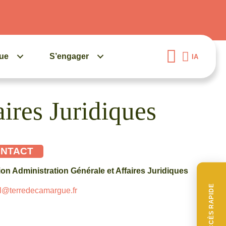
gue
S’engager
IA
ires Juridiques
NTACT
ion Administration Générale et Affaires Juridiques
ACCÈS RAPIDE
l@terredecamargue.fr