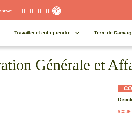
ontact
Contraste élevé
Travailler et entreprendre
Terre de Camar
ation Générale et Affa
CO
Direct
accuei