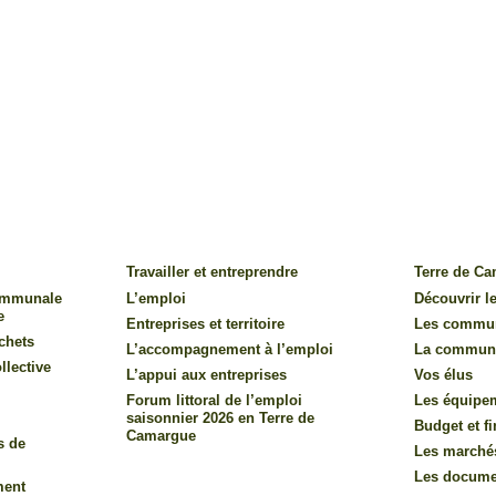
Travailler et entreprendre
Terre de C
communale
L’emploi
Découvrir le
e
Entreprises et territoire
Les commu
chets
L’accompagnement à l’emploi
La commun
llective
L’appui aux entreprises
Vos élus
Forum littoral de l’emploi
Les équipe
saisonnier 2026 en Terre de
Budget et f
Camargue
s de
Les marché
Les documen
ment