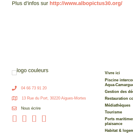
Plus d’infos sur
http://www.albopictus30.org/
Vivre ici
Piscine inter
Aqua-Camargu
04 66 73 91 20
Gestion des dé
13 Rue du Port, 30220 Aigues-Mortes
Restauration co
Médiathèques
Nous écrire
Tourisme
Ports maritime
plaisance
Habitat & loge