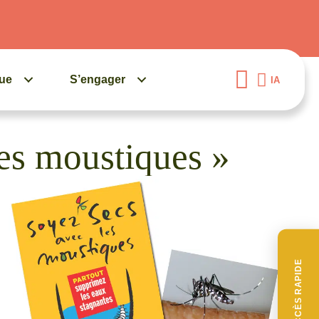
gue
S’engager
IA
les moustiques »
ACCÈS RAPIDE