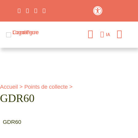
Contraste élevé
IA
Accueil
>
Points de collecte
>
GDR60
GDR60