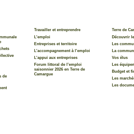
Travailler et entreprendre
Terre de C
communale
L’emploi
Découvrir le
e
Entreprises et territoire
Les commu
chets
L’accompagnement à l’emploi
La commun
llective
L’appui aux entreprises
Vos élus
Forum littoral de l’emploi
Les équipe
saisonnier 2026 en Terre de
Budget et f
Camargue
s de
Les marché
Les documen
ment