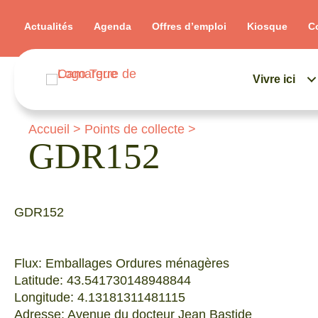
Actualités
Agenda
Offres d’emploi
Kiosque
C
Vivre ici
Accueil
>
Points de collecte
>
GDR152
GDR152
Flux: Emballages Ordures ménagères
Latitude: 43.541730148948844
Longitude: 4.13181311481115
Adresse: Avenue du docteur Jean Bastide