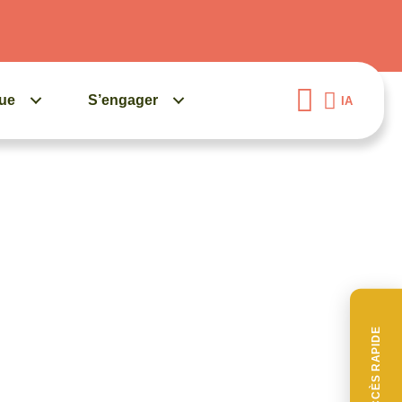
gue
S’engager
IA
ACCÈS RAPIDE