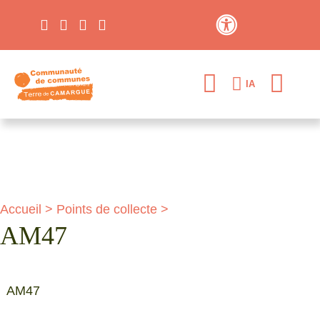
Contraste élevé
IA
Accueil
>
Points de collecte
>
AM47
AM47