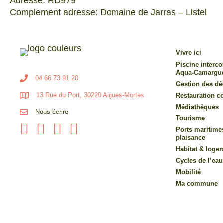
Adresse: RD979
Complement adresse: Domaine de Jarras – Listel
Vivre ici
Piscine inter
Aqua-Camargu
04 66 73 91 20
Gestion des dé
13 Rue du Port, 30220 Aigues-Mortes
Restauration co
Médiathèques
Nous écrire
Tourisme
Ports maritime
plaisance
Habitat & loge
Cycles de l’eau
Mobilité
Ma commune