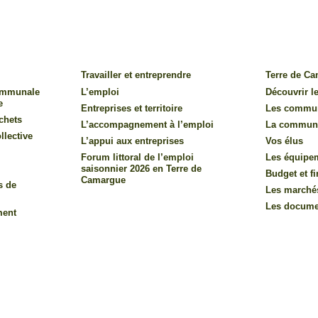
Travailler et entreprendre
Terre de C
communale
L’emploi
Découvrir le
e
Entreprises et territoire
Les commu
chets
L’accompagnement à l’emploi
La commun
llective
L’appui aux entreprises
Vos élus
Forum littoral de l’emploi
Les équipe
saisonnier 2026 en Terre de
Budget et f
Camargue
s de
Les marché
Les documen
ment