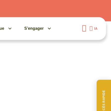
gue
S’engager
IA
ACCÈS RAPIDE