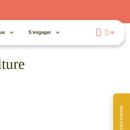
gue
S’engager
IA
lture
ACCÈS RAPIDE