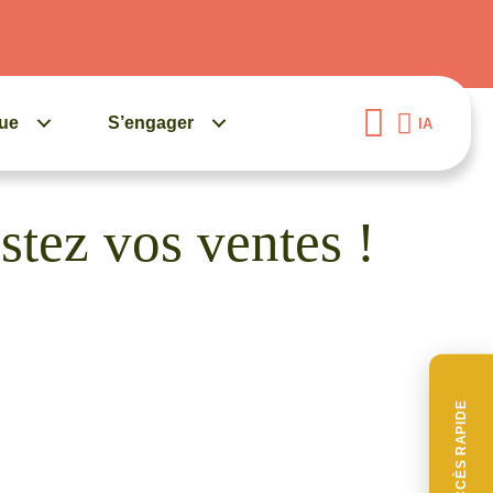
gue
S’engager
IA
stez vos ventes !
ACCÈS RAPIDE