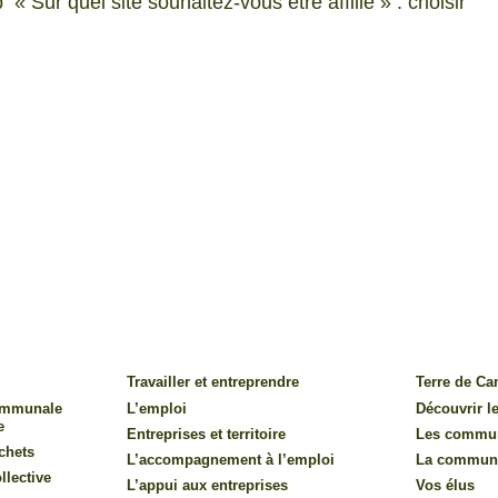
 Sur quel site souhaitez-vous être affilié » : choisir
Travailler et entreprendre
Terre de C
communale
L’emploi
Découvrir le
e
Entreprises et territoire
Les commu
chets
L’accompagnement à l’emploi
La commun
llective
L’appui aux entreprises
Vos élus