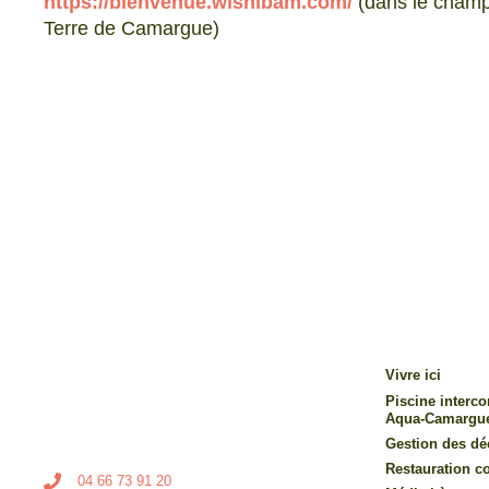
https://bienvenue.wishibam.com/
(dans le champ «
Terre de Camargue)
Vivre ici
Piscine inter
Aqua-Camargu
Gestion des dé
Restauration co
04 66 73 91 20