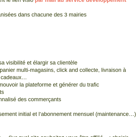
t le lien visio
par mail au service développement
rganisées dans chacune des 3 mairies
isibilité et élargir sa clientèle
anier multi-magasins, click and collecte, livraison à
es cadeaux…
uvoir la plateforme et générer du trafic
ts
nnalisé des commerçants
ssement initial et l’abonnement mensuel (maintenance…)