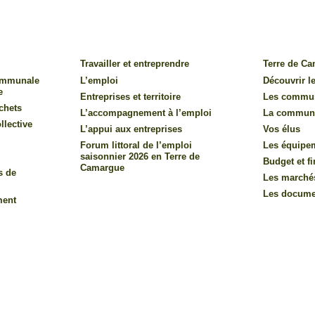
Travailler et entreprendre
Terre de C
communale
L’emploi
Découvrir le
e
Entreprises et territoire
Les commu
chets
L’accompagnement à l’emploi
La commun
llective
L’appui aux entreprises
Vos élus
Forum littoral de l’emploi
Les équipe
saisonnier 2026 en Terre de
Budget et f
Camargue
s de
Les marché
Les documen
ment