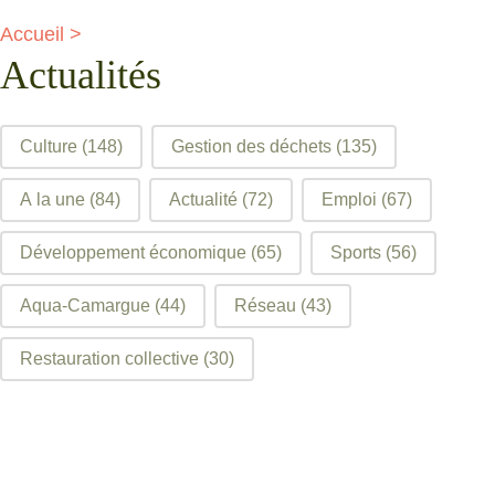
Accueil
>
Actualités
filtre articles
Culture
(148)
Gestion des déchets
(135)
A la une
(84)
Actualité
(72)
Emploi
(67)
Développement économique
(65)
Sports
(56)
Aqua-Camargue
(44)
Réseau
(43)
Restauration collective
(30)