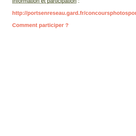
Information et participation
:
http://portsenreseau.gard.fr/concoursphotospo
Comment participer ?