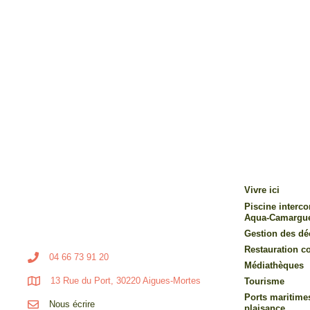
Vivre ici
Piscine inter
Aqua-Camargu
Gestion des dé
Restauration co
04 66 73 91 20
Médiathèques
13 Rue du Port, 30220 Aigues-Mortes
Tourisme
Ports maritime
Nous écrire
plaisance