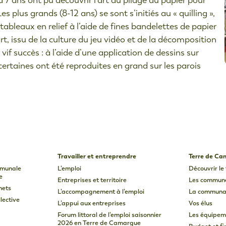
à 7 ans ont pu découvrir l’art du pliage du papier pour
s plus grands (8-12 ans) se sont s’initiés au « quilling »,
ableaux en relief à l’aide de fines bandelettes de papier
art, issu de la culture du jeu vidéo et de la décomposition
if succès : à l’aide d’une application de dessins sur
certaines ont été reproduites en grand sur les parois
Travailler et entreprendre
Terre de C
mmunale
L’emploi
Découvrir le 
e
Entreprises et territoire
Les commun
hets
L’accompagnement à l’emploi
La communa
lective
L’appui aux entreprises
Vos élus
Forum littoral de l’emploi saisonnier
Les équipem
2026 en Terre de Camargue