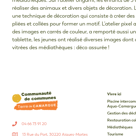
médiathèques. Sur l’atelier origami, les enfants de 5 
réaliser des animaux et divers objets de décoration. Le
une technique de décoration qui consiste à créer des t
pliées et collées pour former un motif. L’atelier pixel 
des images en carrés de couleur, a remporté aussi un v
tablette, les jeunes ont réalisé diverses images dont 
vitrées des médiathèques : déco assurée !
Vivre ici
Piscine interco
Aqua-Camargu
Gestion des déc
Restauration col
04 66 73 91 20
Médiathèques
Tourisme
13 Rue du Port, 30220 Aigues-Mortes