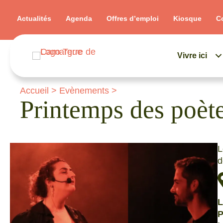
Actualités
Agenda
Offres d’emploi
Kiosque
C
Vivre ici
Accueil
>
Evènements
>
Printemps des poète
L
d
L
P