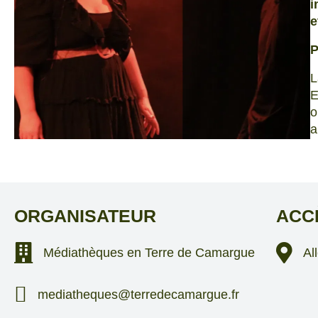
i
e
P
L
E
o
a
ORGANISATEUR
ACC
Structure (ou association si relation)
Médiathèques en Terre de Camargue
Al
mediatheques@terredecamargue.fr