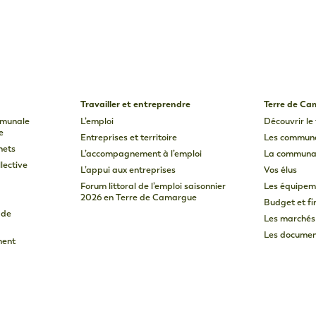
Travailler et entreprendre
Terre de C
mmunale
L’emploi
Découvrir le 
e
Entreprises et territoire
Les commun
hets
L’accompagnement à l’emploi
La communa
lective
L’appui aux entreprises
Vos élus
Forum littoral de l’emploi saisonnier
Les équipem
2026 en Terre de Camargue
Budget et f
 de
Les marchés
Les document
ment