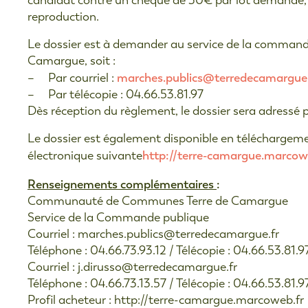
candidat contre un chèque de 30€ par lot demandé, à 
reproduction.
Le dossier est à demander au service de la comma
Camargue, soit :
marches.publics@terredecamargue.
– Par courriel :
– Par télécopie : 04.66.53.81.97
Dès réception du règlement, le dossier sera adressé p
Le dossier est également disponible en téléchargemen
http://terre-camargue.marcow
électronique suivante
Renseignements complémentaires
:
Communauté de Communes Terre de Camargue
Service de la Commande publique
Courriel : marches.publics@terredecamargue.fr
Téléphone : 04.66.73.93.12 / Télécopie : 04.66.53.81.9
Courriel : j.dirusso@terredecamargue.fr
Téléphone : 04.66.73.13.57 / Télécopie : 04.66.53.81.9
Profil acheteur : http://terre-camargue.marcoweb.fr