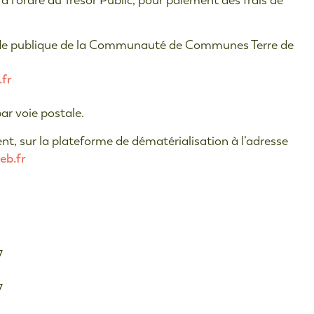
l’ordre du Trésor Public, pour paiement des frais de
nde publique de la Communauté de Communes Terre de
fr
ar voie postale.
t, sur la plateforme de dématérialisation à l’adresse
eb.fr
7
7