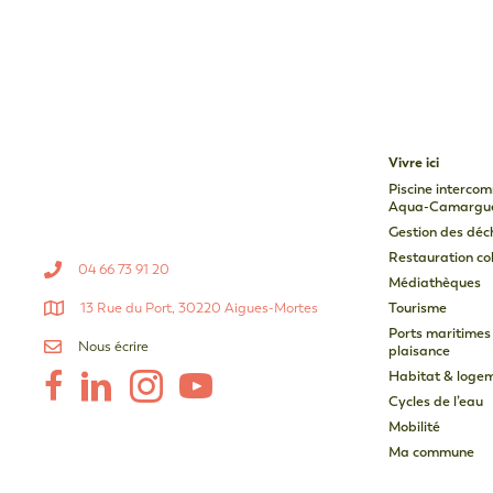
Vivre ici
Piscine interco
Aqua-Camargu
Gestion des déc
Restauration col
04 66 73 91 20
Médiathèques
13 Rue du Port, 30220 Aigues-Mortes
Tourisme
Ports maritimes
Nous écrire
plaisance
Habitat & loge
Cycles de l’eau
Mobilité
Ma commune