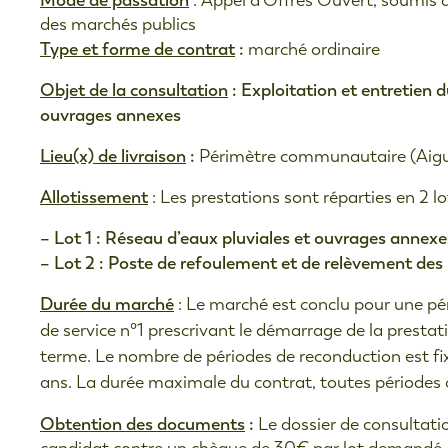
Mode de passation
: Appel d’Offres Ouvert, soumis a
des marchés publics
Type et forme de contrat
:
marché ordinaire
Objet de la consultation
:
Exploitation et entretien d
ouvrages annexes
Lieu(x) de livraison
:
Périmètre communautaire (Aigue
Allotissement
: Les prestations sont réparties en 2 lot
– Lot 1 : Réseau d’eaux pluviales et ouvrages annexe
– Lot 2 : Poste de refoulement et de relèvement des
Durée du marché
: Le marché est conclu pour une péri
de service n°1 prescrivant le démarrage de la prestati
terme. Le nombre de périodes de reconduction est fix
ans. La durée maximale du contrat, toutes périodes 
Obtention des documents
:
Le dossier de consultati