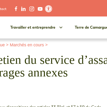
tact
Contraste élevé
Travailler et entreprendre
Terre de Camargu
que
>
Marchés en cours
>
retien du service d’as
vrages annexes