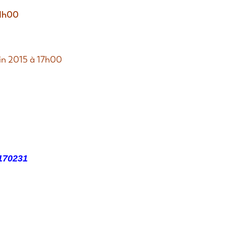
11h00
uin 2015 à 17h00
-170231