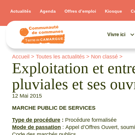
Actualités
Agenda
Offres d’emploi
Kiosque
C
Vivre ici
Accueil
>
Toutes les actualités
>
Non classé
>
Exploitation et ent
pluviales et ses ou
12 Mai 2015
MARCHE PUBLIC DE SERVICES
Type de procédure
:
Procédure formalisée
Mode de passation
: Appel d’Offres Ouvert, soumis
Code des marchés publics