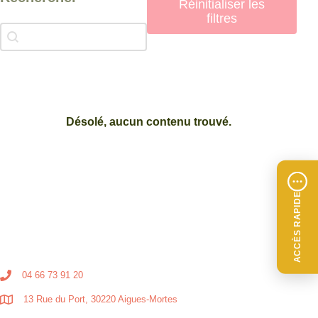
Réinitialiser les
filtres
Rechercher
Rechercher
Désolé, aucun contenu trouvé.
ACCÈS RAPIDE
04 66 73 91 20
13 Rue du Port, 30220 Aigues-Mortes