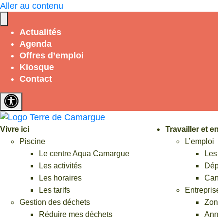
Aller au contenu
Accès rapide
Actualités
Agenda
Piscine
Offres d’emploi
Kiosque
Menus cantine
Contact
Médiathèques
Contraste élevé
Vivre ici
Travailler et 
Collecte des déchets
Piscine
L’emploi
Le centre Aqua Camargue
Les
Marchés publics
Les activités
Dép
Les horaires
Can
Les tarifs
Entreprise
Offres d'emploi
Gestion des déchets
Zone
Formulaires et démarches
Réduire mes déchets
Ann