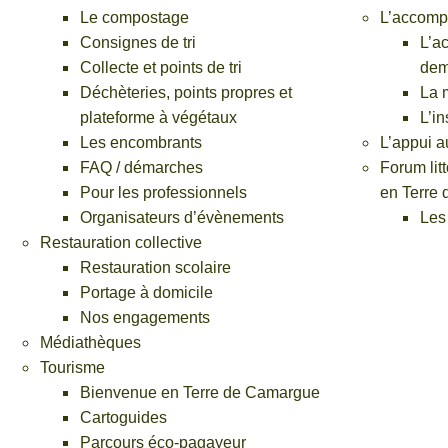
Le compostage
L’accomp
Inscription restauration scolaire (pdf)
Consignes de tri
L’a
Emploi
Collecte et points de tri
dem
Déposer une offre d’emploi
Déchèteries, points propres et
La 
Déchets (particuliers)
plateforme à végétaux
L’in
Demander un bac
Les encombrants
L’appui a
Demande de rendez-vous – encombrants
FAQ / démarches
Forum lit
Demander un composteur
Pour les professionnels
en Terre
Déchets (professionnels)
Organisateurs d’évènements
Les 
Déchets : demande d’ouverture de compte pro
Restauration collective
Professionnels : demander un bac sur roues
Restauration scolaire
Demander un bac pour un évènement
Portage à domicile
Ports de plaisance
Nos engagements
Réserver un anneau au port
Médiathèques
Calculez le prix de votre escale
Tourisme
Bienvenue en Terre de Camargue
ACCÈS RAPIDE
Cartoguides
Parcours éco-pagayeur