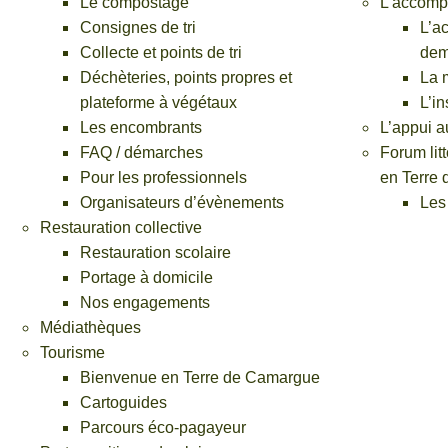
Le compostage
L’accomp
Consignes de tri
L’a
Inscription restauration scolaire (pdf)
Collecte et points de tri
dem
Emploi
Déchèteries, points propres et
La 
Déposer une offre d’emploi
plateforme à végétaux
L’in
Déchets (particuliers)
Les encombrants
L’appui a
Demander un bac
FAQ / démarches
Forum lit
Demande de rendez-vous – encombrants
Pour les professionnels
en Terre
Demander un composteur
Organisateurs d’évènements
Les 
Déchets (professionnels)
Restauration collective
Déchets : demande d’ouverture de compte pro
Restauration scolaire
Professionnels : demander un bac sur roues
Portage à domicile
Demander un bac pour un évènement
Nos engagements
Ports de plaisance
Médiathèques
Réserver un anneau au port
Tourisme
Calculez le prix de votre escale
Bienvenue en Terre de Camargue
ACCÈS RAPIDE
Cartoguides
Parcours éco-pagayeur