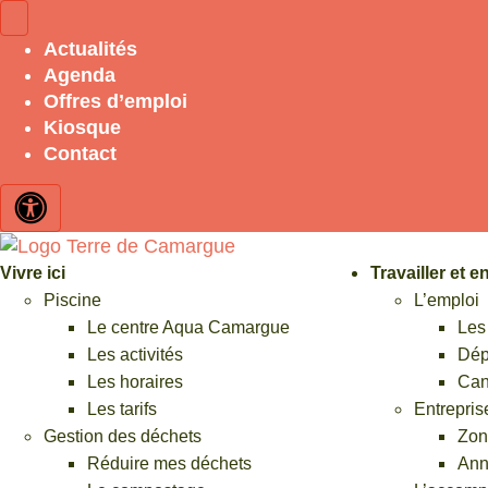
Accès rapide
Actualités
Agenda
Piscine
Offres d’emploi
Kiosque
Menus cantine
Contact
Médiathèques
Contraste élevé
Vivre ici
Travailler et 
Collecte des déchets
Piscine
L’emploi
Le centre Aqua Camargue
Les
Les activités
Dép
Marchés publics
Les horaires
Can
Les tarifs
Entreprise
Offres d'emploi
Gestion des déchets
Zone
Réduire mes déchets
Ann
Formulaires et démarches